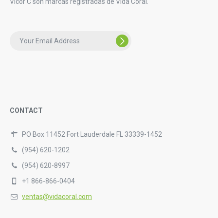
Vicor C son marcas registradas de Vida Coral.
CONTACT
PO Box 11452 Fort Lauderdale FL 33339-1452
(954) 620-1202
(954) 620-8997
+1 866-866-0404
ventas@vidacoral.com